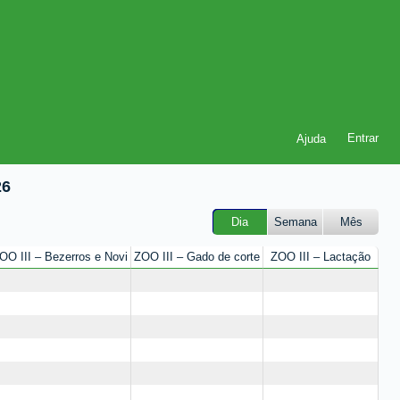
Ajuda
26
Dia
Semana
Mês
OO III – Bezerros e Novi
ZOO III – Gado de corte
ZOO III – Lactação