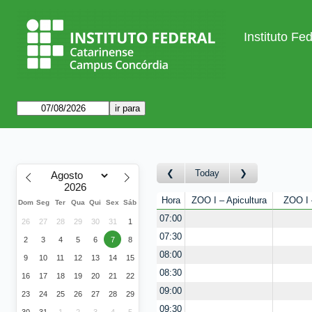
Instituto F
Today
Hora
ZOO I – Apicultura
ZOO I 
Dom
Seg
Ter
Qua
Qui
Sex
Sáb
07:00
26
27
28
29
30
31
1
07:30
2
3
4
5
6
7
8
08:00
9
10
11
12
13
14
15
08:30
16
17
18
19
20
21
22
09:00
23
24
25
26
27
28
29
09:30